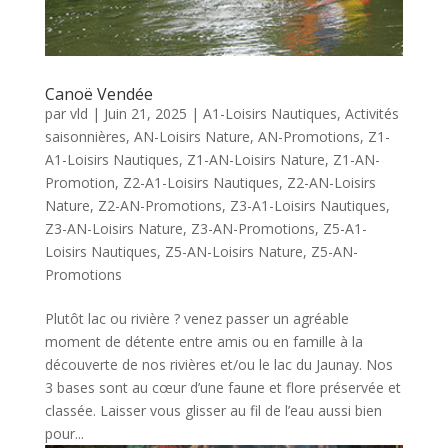
Canoë Vendée
par
vld
|
Juin 21, 2025
|
A1-Loisirs Nautiques
,
Activités
saisonnières
,
AN-Loisirs Nature
,
AN-Promotions
,
Z1-
A1-Loisirs Nautiques
,
Z1-AN-Loisirs Nature
,
Z1-AN-
Promotion
,
Z2-A1-Loisirs Nautiques
,
Z2-AN-Loisirs
Nature
,
Z2-AN-Promotions
,
Z3-A1-Loisirs Nautiques
,
Z3-AN-Loisirs Nature
,
Z3-AN-Promotions
,
Z5-A1-
Loisirs Nautiques
,
Z5-AN-Loisirs Nature
,
Z5-AN-
Promotions
Plutôt lac ou rivière ? venez passer un agréable
moment de détente entre amis ou en famille à la
découverte de nos rivières et/ou le lac du Jaunay. Nos
3 bases sont au cœur d’une faune et flore préservée et
classée. Laisser vous glisser au fil de l’eau aussi bien
pour...