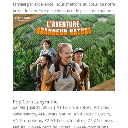
familial par excellence, nous mettons au cœur de notre
projet le bien-être des chevaux et le plaisir de chaque...
Pop Corn Labyrinthe
par
vld
|
Juil 28, 2025
|
A1-Loisirs Insolites
,
Activités
saisonnières
,
AN-Loisirs Nature
,
AN-Parcs de Loisirs
,
AN-Promotions
,
Z2-A1-Loisirs Insolites
,
Z2-AN-Loisirs
Nature
,
Z2-AN-Parcs de Loisirs
,
Z2-AN-Promotions
,