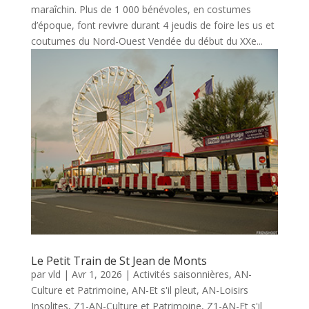
maraîchin. Plus de 1 000 bénévoles, en costumes
d’époque, font revivre durant 4 jeudis de foire les us et
coutumes du Nord-Ouest Vendée du début du XXe...
Le Petit Train de St Jean de Monts
par
vld
|
Avr 1, 2026
|
Activités saisonnières
,
AN-
Culture et Patrimoine
,
AN-Et s'il pleut
,
AN-Loisirs
Insolites
,
Z1-AN-Culture et Patrimoine
,
Z1-AN-Et s'il