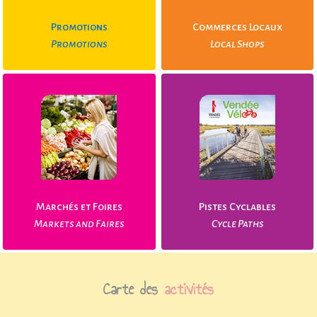
Promotions
Commerces Locaux
Promotions
Local Shops
Marchés et Foires
Pistes Cyclables
Markets and Faires
Cycle Paths
Carte des
activités