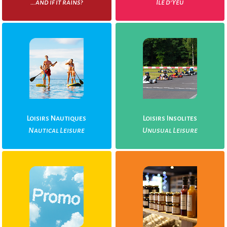
…and if it rains?
Ile d’Yeu
Loisirs Nautiques
Loisirs Insolites
Nautical Leisure
Unusual Leisure