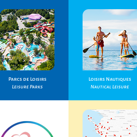
Parcs de Loisirs
Loisirs Nautiques
Leisure Parks
Nautical Leisure